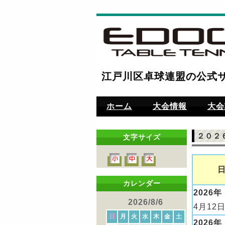
江戸川区卓球連盟の公式
ホーム
大会情報
大会
２０２
文字サイズ
カレンダー
2026年
2026/8/6
4月12日
日
月
火
水
木
金
土
2026年