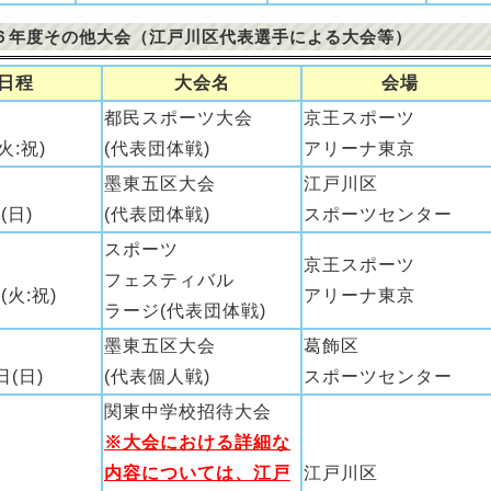
６年度その他大会（江戸川区代表選手による大会等）
日程
大会名
会場
都民スポーツ大会
京王スポーツ
火:祝)
(代表団体戦)
アリーナ東京
墨東五区大会
江戸川区
(日)
(代表団体戦)
スポーツセンター
スポーツ
京王スポーツ
フェスティバル
(火:祝)
アリーナ東京
ラージ(代表団体戦)
墨東五区大会
葛飾区
日(日)
(代表個人戦)
スポーツセンター
関東中学校招待大会
※大会における詳細な
内容については、江戸
江戸川区