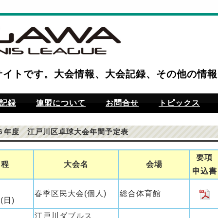
サイトです。大会情報、大会記録、その他の情報
記録
連盟について
お問合せ
トピックス
６年度 江戸川区卓球大会年間予定表
要項
日程
大会名
会場
申込書
春季区民大会(個人)
総合体育館
(日)
江戸川ダブルス