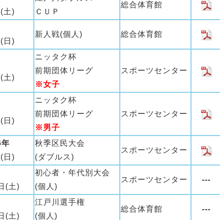
総合体育館
(土)
ＣＵＰ
新人戦(個人)
総合体育館
(日)
ニッタク杯
前期団体リーグ
スポーツセンター
(土)
※女子
ニッタク杯
前期団体リーグ
スポーツセンター
(日)
※男子
6年
秋季区民大会
スポーツセンター
(日)
(ダブルス)
初心者・年代別大会
スポーツセンター
---
日(土)
(個人)
江戸川選手権
総合体育館
---
日(土)
(個人)