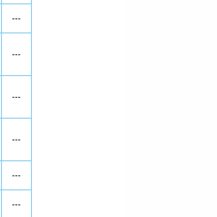
---
---
---
---
---
---