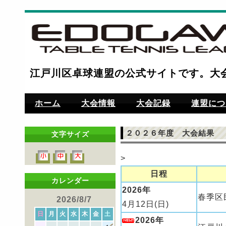
江戸川区卓球連盟の公式サイトです。大
ホーム
大会情報
大会記録
連盟につ
２０２６年度 大会結果
文字サイズ
>
日程
カレンダー
2026年
春季区
2026/8/7
4月12日(日)
日
月
火
水
木
金
土
2026年