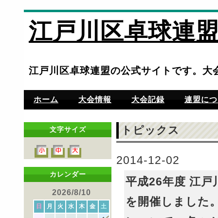
江戸川区卓球連
江戸川区卓球連盟の公式サイトです。大
ホーム
大会情報
大会記録
連盟につ
トピックス
文字サイズ
2014-12-02
カレンダー
平成26年度 江戸
2026/8/10
を開催しました。
日
月
火
水
木
金
土