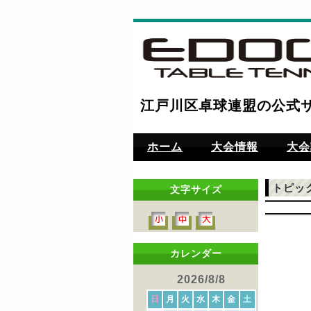
江戸川区卓球連盟の公式
ホーム
大会情報
大会
トピッ
文字サイズ
カレンダー
2026/8/8
日
月
火
水
木
金
土